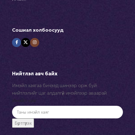
Сошиал холбоосууд
Нийтлэл авч байх
Имэйл хаягаа бичээд шинээр орж буй
нийтлэлийг цаг алдалгүй имэйлээр аваарай
Имэйл хаяг
Бүртгүүлэх