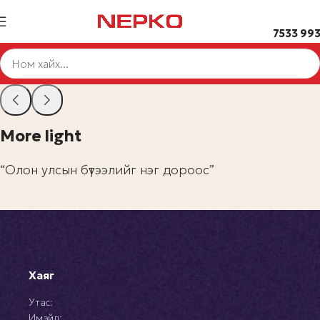
7533 99
More light
“Олон улсын бүтээлийг нэг дороос”
Хаяг
Утас:
Имэйл: