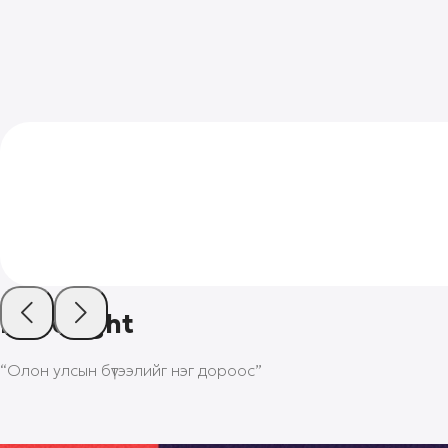
Тайлбар
More light
“Олон улсын бүтээлийг нэг дороос”