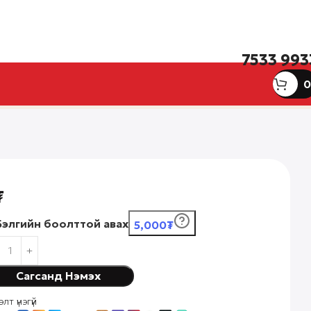
7533 993
0
₮
Бэлгийн боолттой авах
5,000₮
Сагсанд Нэмэх
элт үнэгүй