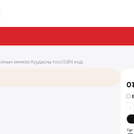
омын хэмжээ:
Хуудасны тоо:
ISBN код:
0
Хүрг